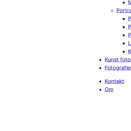
M
Portr
P
P
P
L
K
Kunst foto
Fotografer
Kontakt
Om