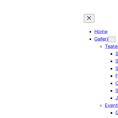
Home
Galleri
Teate
S
S
S
F
C
J
Event
G