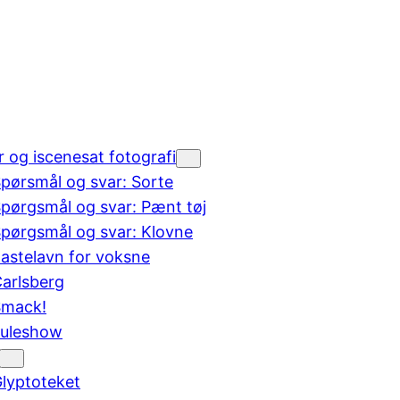
r og iscenesat fotografi
pørsmål og svar: Sorte
pørgsmål og svar: Pænt tøj
pørgsmål og svar: Klovne
astelavn for voksne
arlsberg
Smack!
uleshow
lyptoteket