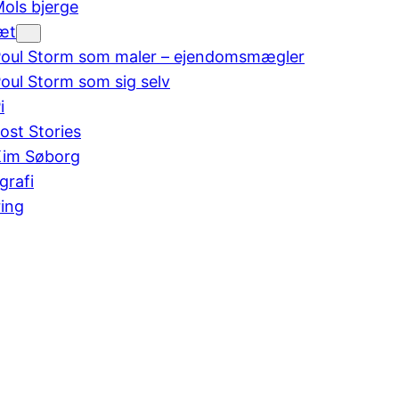
ols bjerge
æt
oul Storm som maler – ejendomsmægler
oul Storm som sig selv
i
ost Stories
im Søborg
grafi
ing