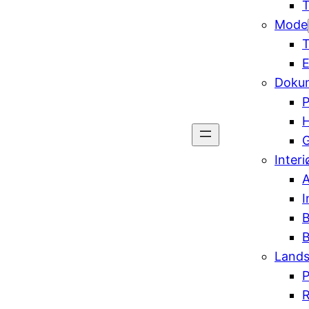
T
Mode
T
E
Dokum
P
G
Interi
A
I
B
B
Land
P
R