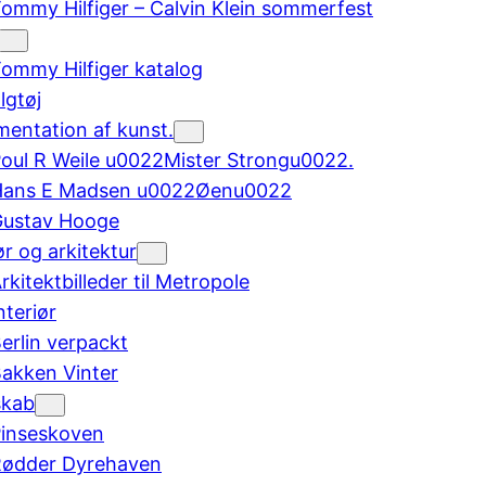
ommy Hilfiger – Calvin Klein sommerfest
ommy Hilfiger katalog
lgtøj
entation af kunst.
oul R Weile u0022Mister Strongu0022.
Hans E Madsen u0022Øenu0022
ustav Hooge
ør og arkitektur
rkitektbilleder til Metropole
nteriør
erlin verpackt
akken Vinter
skab
inseskoven
ødder Dyrehaven